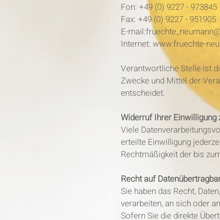
Fon: +49 (0) 9227 - 973845
Fax: +49 (0) 9227 - 951905
E-mail:fruechte_neumann
Internet: www.fruechte-ne
Verantwortliche Stelle ist 
Zwecke und Mittel der Vera
entscheidet.
Widerruf Ihrer Einwilligung
Viele Datenverarbeitungsvor
erteilte Einwilligung jederz
Rechtmäßigkeit der bis zum
Recht auf Datenübertragbar
Sie haben das Recht, Daten,
verarbeiten, an sich oder 
Sofern Sie die direkte Über