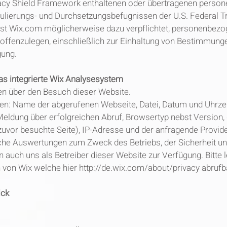
acy Shield Framework enthaltenen oder übertragenen perso
gulierungs- und Durchsetzungsbefugnissen der U.S. Federal 
ist Wix.com möglicherweise dazu verpflichtet, personenbezo
offenzulegen, einschließlich zur Einhaltung von Bestimmunge
gung.
as integrierte Wix Analysesystem
ten über den Besuch dieser Website.
en: Name der abgerufenen Webseite, Datei, Datum und Uhrzei
eldung über erfolgreichen Abruf, Browsertyp nebst Version,
zuvor besuchte Seite), IP-Adresse und der anfragende Provid
ische Auswertungen zum Zweck des Betriebs, der Sicherheit u
 auch uns als Betreiber dieser Website zur Verfügung. Bitte 
von Wix welche hier
http://de.wix.com/about/privacy
abrufba
ick