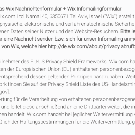
das Wix Nachrichtenformular + Wix Infomailingformular
.com Ltd. Namal 40, 6350671 Tel Aviv, Israel ("Wix") erstell
ft physische, elektronische und verfahrenstechnische Siche
nen Daten seiner Nutzer und den Website-Besuchern.
Bitte l
r eine Nachricht senden bzw. sich für unser Infomailing anm
von Wix, welche hier
http://de.wix.com/about/privacy
abrufb
Teilnehmer des EU-US Privacy Shield Frameworks. Wix.com hat 
aten der Europäischen Union (EU) enthaltenen personenbez
entsprechend dessen geltenden Prinzipien handzuhaben. Weit
rk finden Sie auf der Privacy Shield Liste des US-Handelsmi
.gov
].
ortung für die Verarbeitung von erhaltenen personenbezoge
und leitet diese anschließend an eine Drittpartei weiter, di
men handelt. Wix.com handelt bei jeglicher Weitervermittlu
eßlich der Haftungsbestimmungen für die Weitervermittlung, 